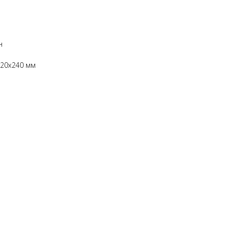
н
120x240 мм