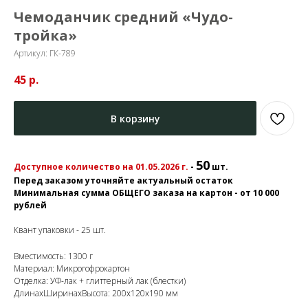
Чемоданчик средний «Чудо-
тройка»
Артикул:
ГК-789
45
р.
В корзину
50
Доступное количество на 01.05.2026 г.
-
шт.
Перед заказом уточняйте актуальный остаток
Минимальная сумма ОБЩЕГО заказа на картон - от 10 000
рублей
Квант упаковки - 25 шт.
Вместимость: 1300 г
Материал: Микрогофрокартон
Отделка: УФ-лак + глиттерный лак (блестки)
ДлинахШиринахВысота: 200x120x190 мм