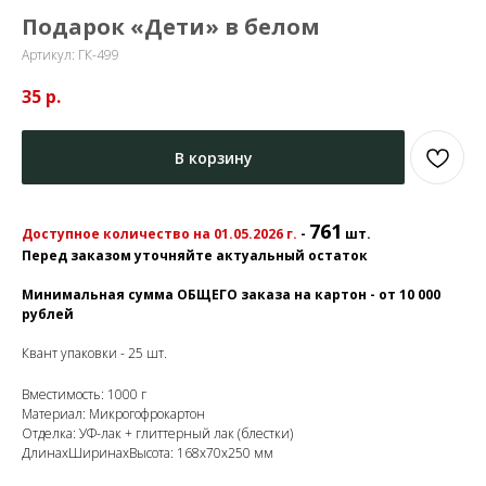
Подарок «Дети» в белом
Артикул:
ГК-499
35
р.
В корзину
761
Доступное количество на 01.05.2026 г.
-
шт.
Перед заказом уточняйте актуальный остаток
Минимальная сумма ОБЩЕГО заказа на картон - от 10 000
рублей
Квант упаковки - 25 шт.
Вместимость: 1000 г
Материал: Микрогофрокартон
Отделка: УФ-лак + глиттерный лак (блестки)
ДлинахШиринахВысота: 168х70х250 мм