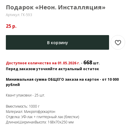
Подарок «Неон. Инсталляция»
Артикул:
ГК-593
25
р.
В корзину
668
Доступное количество на 01.05.2026 г.
-
шт.
Перед заказом уточняйте актуальный остаток
Минимальная сумма ОБЩЕГО заказа на картон - от 10 000
рублей
Квант упаковки - 25 шт.
Вместимость: 1000 г
Материал: Микрогофрокартон
Отделка: УФ-лак + глиттерный лак (блестки)
ДлинахШиринахВысота: 168х70х250 мм