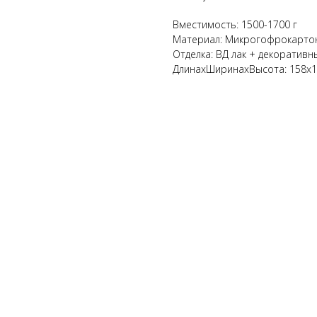
Вместимость: 1500-1700 г
Материал: Микрогофрокарто
Отделка: ВД лак + декоратив
ДлинахШиринахВысота: 158х15